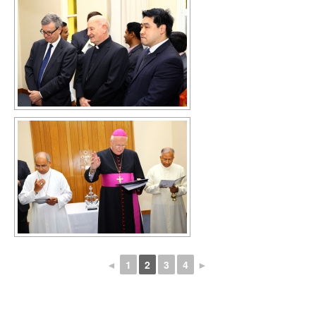
◄
1
2
3
4
►