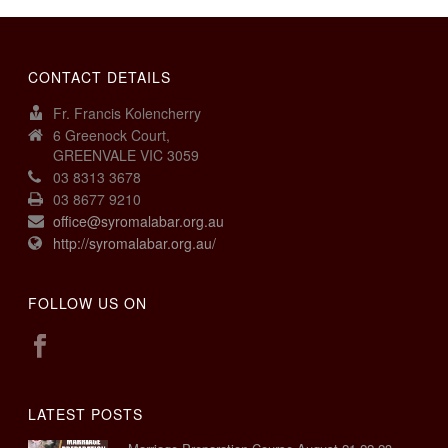
CONTACT DETAILS
Fr. Francis Kolencherry
6 Greenock Court,
GREENVALE VIC 3059
03 8313 3678
03 8677 9210
office@syromalabar.org.au
http://syromalabar.org.au/
FOLLOW US ON
LATEST POSTS