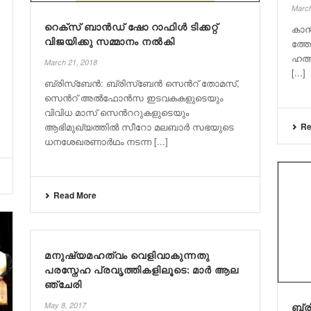
March
റെക്സ് ബാൻഡ് ഷോ റാഫിൾ ടിക്കറ്റ്
കാ​ൻ
വിജയിക്കു സമ്മാനം നൽകി
ത്തേ
ഹ​ത്
March 21, 2018
[...]
ബ്രിസ്ബേൻ: ബ്രിസ്ബേൻ സെന്‍റ് തോമസ്,
സെന്‍റ് അൽഫോൻസ ഇടവകകളുടെയും
വിവിധ മാസ് സെന്‍ററുകളുടെയും
ആഭിമുഖ്യത്തിൽ സീറോ മലബാർ സഭയുടെ
Re
ധനശേഖരണാർഥം നടന്ന [...]
Read More
മനുഷ്യമഹത്വം വെളിവാകുന്നതു
പരസ്നേഹ പ്രവൃത്തികളിലൂടെ: മാ​ർ ആ​ല​
ഞ്ചേ​രി
May 8, 2017
ബ്ര