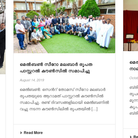
മെ
മെൽബണ്‍ സീറോ മലബാർ രൂപത
നാ
പാസ്റ്ററൽ കൗണ്‍സിൽ സമാപിച്ചു
Octob
August 14, 2019
ബ്
മെൽബണ്‍: സെന്‍റ് തോമസ് സീറോ മലബാർ
രൂപ
രൂപതയുടെ ആറാമത് പാസ്റ്ററൽ കൗണ്‍സിൽ
മൂന
സമാപിച്ചു. രണ്ട് ദിവസങ്ങളിലായി മെൽബണിൽ
കൃ
വച്ചു നടന്ന കൗണ്‍സിലിൽ രൂപതയിൽ [...]
ബ്ര
Read More
Re