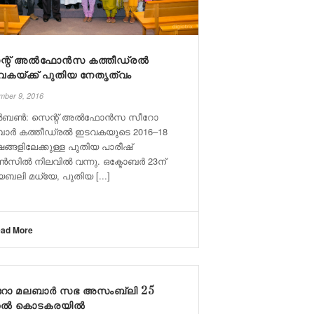
ന്റ് അൽഫോൻസ കത്തീഡ്രൽ
കയ്ക്ക് പുതിയ നേതൃത്വം
mber 9, 2016
ൽബൺ: സെന്റ് അൽഫോൻസ സീറോ
ാർ കത്തീഡ്രൽ ഇടവകയുടെ 2016–18
ങ്ങളിലേക്കുള്ള പുതിയ പാരീഷ്
സിൽ നിലവിൽ വന്നു. ഒക്ടോബർ 23ന്
യബലി മധ്യേ, പുതിയ [...]
ad More
റോ മലബാര്‍ സഭ അസംബ്ലി 25
ല്‍ കൊടകരയില്‍