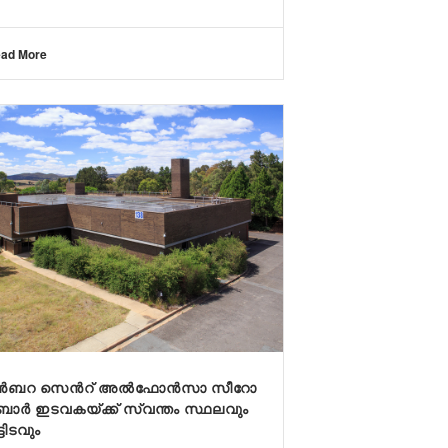
ad More
ൻ​ബ​റ സെ​ന്‍റ് അ​ൽ​ഫോ​ൻ​സാ സീ​റോ
ബാ​ർ ഇ​ട​വ​കയ്ക്ക് സ്വ​ന്തം സ്ഥ​ല​വും
ടി​ട​വും