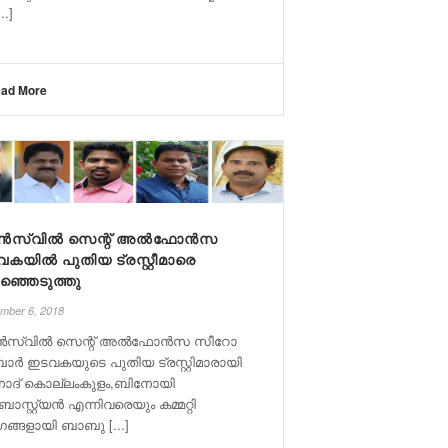
..]
ad More
ൺസ്‌വിൽ സെന്റ് അൽഫോൻസ
കയിൽ പുതിയ ട്രസ്റ്റീമാരെ
ഞ്ഞെടുത്തു
mber 6, 2018
ൺസ്‌വിൽ സെന്റ് അൽഫോൻസ സീറോ
ാർ ഇടവകയുടെ പുതിയ ട്രസ്റ്റിമാരായി
ോദ് കൊല്ലംകുളം,ബിനോയി
സ്റ്റ്യൻ എന്നിവരെയും കമ്മറ്റി
ങ്ങളായി ബാബു [...]