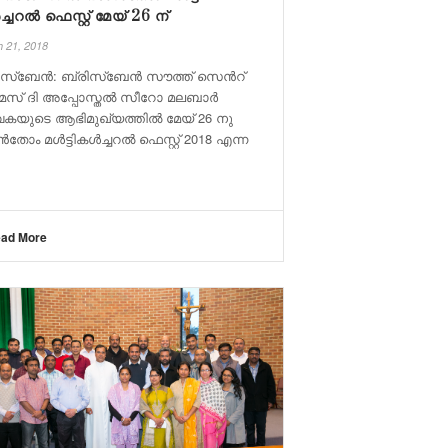
്ചറൽ ഫെസ്റ്റ് മേയ് 26 ന്
 21, 2018
ിസ്ബേൻ: ബ്രിസ്ബേൻ സൗത്ത് സെന്‍റ്
മസ് ദി അപ്പോസ്തൽ സീറോ മലബാർ
കയുടെ ആഭിമുഖ്യത്തിൽ മേയ് 26 നു
ോം മൾട്ടികൾച്ചറൽ ഫെസ്റ്റ് 2018 എന്ന
ad More