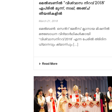
മെൽബണിൽ “വിശ്വാസ നിറവ് 2018’
ഏപ്രിൽ മൂന്ന്, നാല്, അഞ്ച്
തീയതികളിൽ
March 21, 2018
മെൽബണ്‍: സെന്‍റ് മേരീസ് ക്നാനായ മിഷനിൽ
മതബോധന വിദ്യാർഥികൾക്കായി
“വിശ്വാസനിറവ് 2018′ എന്ന പേരിൽ ത്രിദിന
ധ്യാനവും ക്യാന്പും [...]
Read More