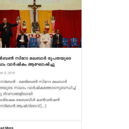
ൽബൺ സിറോ മലബാർ രൂപതയുടെ
ലാം വാർഷികം ആഘോഷിച്ചു
er 8, 2018
രിസ്ബേൻ ∙ മെൽബൺ സിറോ മലബാർ
തയുടെ നാലാം വാർഷികത്തോടനുബന്ധിച്ച്
്നു ദിവസങ്ങളിലായി
പാഭിഷേക ബൈബിൾ കൺവൻഷൻ
ിസ്ബേൻ ആഷ്ഗ്രോവ് [...]
ad More