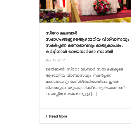
സീറോ മലബാർ
സഭാഗംങ്ങളുടെആഴമേറിയ വിശ്വാസവും
സമർപ്പണ മനോഭാവവും മാതൃകാപരം:
കർദ്ദിനാൾ ലെയനാർദോ സാന്ദ്രി
May 15, 2017
മെൽബൺ: സീറോ മലബാർ സഭാ മക്കളുടെ
ആഴമേറിയ വിശ്വാസവും സമർപ്പണ
മനോഭാവവും ഓസ്‌ട്രേലിയായിലെ ഇതര
ക്രൈസ്തവസമൂഹങ്ങൾക്ക് മാതൃകയാണെന്ന്
പൗരസ്ത്യ സഭകൾക്കുള്ള [...]
Read More