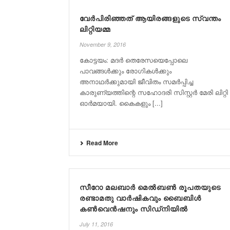
വേർപിരിഞ്ഞത് ആയിരങ്ങളുടെ സ്വന്തം
ലിറ്റിയമ്മ
November 9, 2016
കോട്ടയം: മദർ തെരേസയെപ്പോലെ
പാവങ്ങൾക്കും രോഗികൾക്കും
അനാഥർക്കുമായി ജീവിതം സമർപ്പിച്ച
കാരുണ്യത്തിന്റെ സഹോദരി സിസ്റ്റർ മേരി ലിറ്റി
ഓർമയായി. കൈകളും [...]
Read More
സീറോ മലബാർ മെൽബൺ രൂപതയുടെ
രണ്ടാമതു വാർഷികവും ബൈബിൾ
കൺവെൻഷനും സിഡ്‌നിയിൽ
July 11, 2016