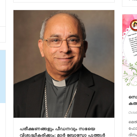
സെ​
ക​ത്
Octob
മെ​ൽ
ഫോ​
പരീക്ഷണങ്ങളും പീഡനവും സഭയെ
ദി​ന
വിശുദ്ധീകരിക്കും: മാർ ബോസ്കോ പുത്തൂർ