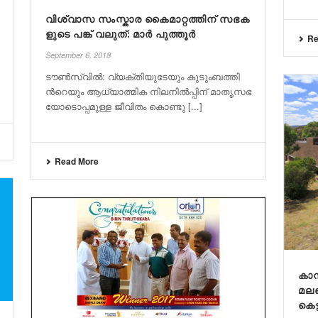
വി​ശ്വാ​സ സം​സ്കാ​ര കൈ​മാ​റ്റ​ത്തി​ന് സ​ഭ​ക​
ളു​ടെ പ​ങ്ക് വ​ലു​ത്: മാ​ർ പു​ത്തൂ​ർ
Re
September 6, 2018
ടൗണ്‍സ്‌വില്‍: വ്യ​ക്തി​യു​ടേ​യും കു​ടും​ബ​ത്തി​
ന്‍റെ​യും ആ​ധ്യാ​ത്മി​ക നി​ല​നി​ൽ​പ്പി​ന് മാ​തൃ​സ​ഭ​
യോ​ടൊ​പ്പ​മു​ള്ള ജീ​വി​തം കൊ​ണ്ടു [...]
Read More
കാ​
മ​ല​
കെ​ട്