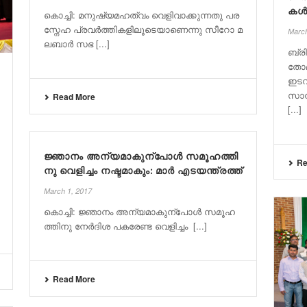
കൾച
കൊ​​ച്ചി: മ​​നു​​ഷ്യ​മ​​ഹ​​ത്വം വെ​​ളി​​വാ​​ക്കു​​ന്ന​​തു പ​​ര​​
സ്നേ​​ഹ പ്ര​​വ​​ർ​​ത്തി​​ക​​ളി​​ലൂ​​ടെ​​യാ​​ണെ​​ന്നു സീ​​റോ മ​​
March
ല​​ബാ​​ർ സ​​ഭ [...]
ബ്ര
തോ
ഇടവ
സാൻത
Read More
[...]
ജ്ഞാ​നം അ​ന്യ​മാ​കു​ന്പോ​ൾ സ​മൂ​ഹ​ത്തി​
Re
നു വെ​ളി​ച്ചം നഷ്ടമാകും: മാ​ർ എ​ട​യ​ന്ത്ര​ത്ത്
March 1, 2017
കൊ​​​ച്ചി: ജ്ഞാ​​​നം അ​​​ന്യ​​​മാ​​​കു​​​ന്പോ​​​ൾ സ​​​മൂ​​​ഹ​​​
ത്തി​​​നു നേ​​​ർ​​​ദി​​​ശ പ​​​ക​​​രേ​​ണ്ട വെ​​​ളി​​​ച്ചം ​ [...]
Read More