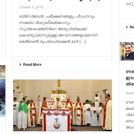
സ് [.
October 4, 2018
ബ്രിസ്ബേൻ: പരീക്ഷണങ്ങളും പീഡനവും
സഭയെ വിശുദ്ധീകരിക്കാനും
Re
സുവിശേഷത്തിന്‍റെ അരൂപിയിലേക്ക്
കൊണ്ടുവരാനുമുള്ള അവസരങ്ങളാണെന്ന്
മെൽബൺ രൂപതാധ്യക്ഷൻ മാർ [...]
Read More
ടൗ
ഇടവ
തിര
Septe
ടൗ
മലബ
വിന
സെബാ
അംഗ