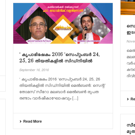
സെ
ഇടവ
Nove
മെ
‘ കൃപാഭിഷേകം 2016 ‘സെപ്റ്റംബർ 24,
മലബ
25, 26 തിയതികളിൽ സിഡ്‌നിയിൽ
വർഷ
കൗൺ
September 16, 2016
ദിവ്
‘ കൃപാഭിഷേകം 2016 ‘സെപ്റ്റംബർ 24, 25, 26
തിയതികളിൽ സിഡ്‌നിയിൽ മെൽബൺ: സെന്റ്
തോമസ് സീറോ മലബാർ മെൽബൺ രൂപത
രണ്ടാം വാർഷീകാഘോഷവും [...]
Re
Read More
സീ
മുത