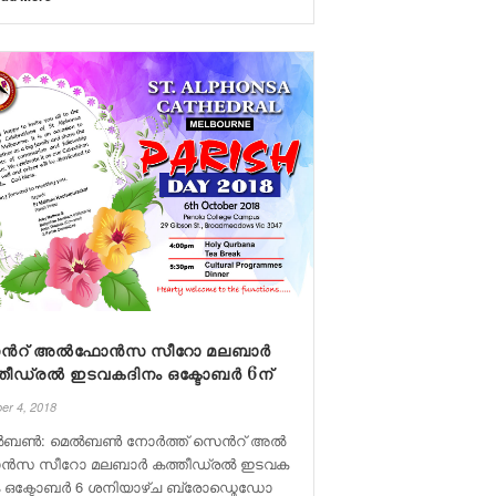
ന്‍റ് അ​ൽ​ഫോ​ൻ​സ സീ​റോ മ​ല​ബാ​ർ
തീ​ഡ്ര​ൽ ഇ​ട​വ​ക​ദി​നം ഒ​ക്ടോ​ബ​ർ 6ന്
er 4, 2018
​ബ​ണ്‍: മെ​ൽ​ബ​ണ്‍ നോ​ർ​ത്ത് സെ​ന്‍റ് അ​ൽ​
ൻ​സ സീ​റോ മ​ല​ബാ​ർ ക​ത്തീ​ഡ്ര​ൽ ഇ​ട​വ​ക
ം ഒ​ക്ടോ​ബ​ർ 6 ശ​നി​യാ​ഴ്ച ബ്രോ​ഡ്മെ​ഡോ​