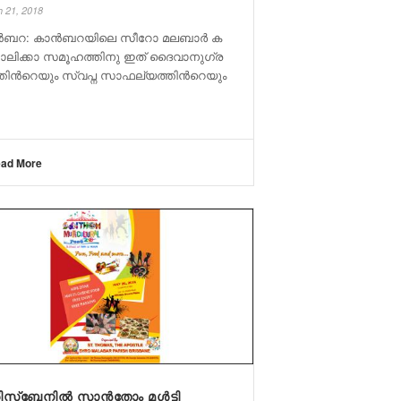
 21, 2018
​ബ​റ: കാ​ൻ​ബ​റ​യി​ലെ സീ​റോ മ​ല​ബാ​ർ ക​
ാ​ലി​ക്കാ സ​മൂ​ഹ​ത്തി​നു ഇ​ത് ദൈ​വാ​നു​ഗ്ര​
തി​ന്‍റെ​യും സ്വ​പ്ന സാ​ഫ​ല്യ​ത്തി​ന്‍റെ​യും
ad More
ിസ്ബേനിൽ സാൻതോം മൾട്ടി