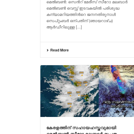
മെൽബണ്‍: സെന്‍റ് മേരീസ് സീറോ മലബാർ
മെൽബണ്‍ വെസ്റ്റ് ഇടവകയിൽ പരിശുദ്ധ
കന്യാമറിയത്തിന്‍റെ ജനനതിരുനാൾ
സെപ്റ്റംബർ ഒന്പതിന് (ഞായറാഴ്ച)
ആർഡീറിലുള്ള [...]
Read More
കേരളത്തിന് സഹായഹസ്തവുമായി