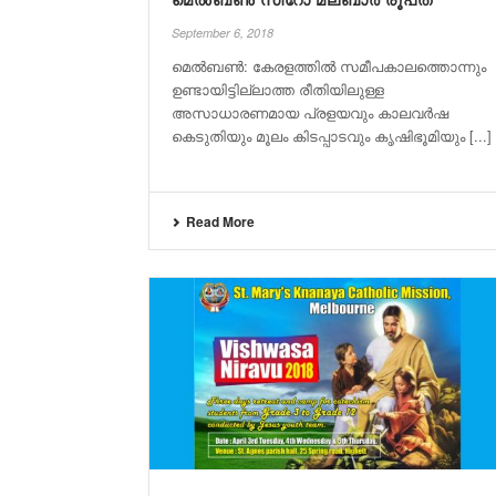
മെൽബണ്‍ സീറോ മലബാർ രൂപത
September 6, 2018
മെൽബണ്‍: കേരളത്തിൽ സമീപകാലത്തൊന്നും
ഉണ്ടായിട്ടില്ലാത്ത രീതിയിലുള്ള
അസാധാരണമായ പ്രളയവും കാലവർഷ
കെടുതിയും മൂലം കിടപ്പാടവും കൃഷിഭൂമിയും [...]
Read More