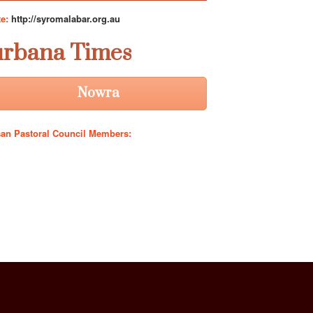
te:
http://syromalabar.org.au
rbana Times
Nowra
an Pastoral Council Members: