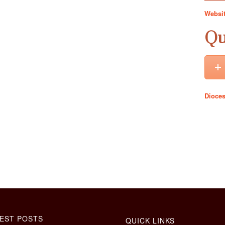
Websi
Qu
Dioces
EST POSTS
QUICK LINKS