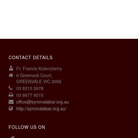
CONTACT DETAILS
Fr. Francis Kolencherry
6 Greenock Court,
GREENVALE VIC 3059
03 8313 3678
03 8677 9210
office@syromalabar.org.au
http://syromalabar.org.au/
FOLLOW US ON