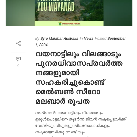
By
Syro Malabar Australia
In
News
Posted
September
1, 2024
വയനാട്ടിലും വിലങ്ങാടും
പുനരധിവാസപ്രവർത്ത
0
നങ്ങളുമായി
സഹകരിച്ചുകൊണ്ട്
മെൽബൺ സീറോ
മലബാർ രൂപത
മെൽബൺ: വയനാട്ടിലും വിലങ്ങാടും
ഉരുൾപൊട്ടലിനെ തുടർന്ന് ജീവൻ നഷ്ടപ്പെട്ടവർക്ക്
വേണ്ടിയും വീടുകളും ജീവനോപാധികളും
നഷ്ടമായവർക്കു വേണ്ടിയും