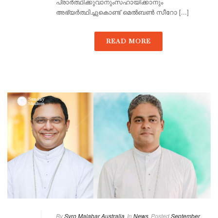
പ്രാർത്ഥിക്കുവാനുംസഹായിക്കാനും
അഭ്യർത്ഥിച്ചുകൊണ്ട് മെൽബൺ സീറോ [...]
READ MORE
By
Syro Malabar Australia
In
News
Posted
September