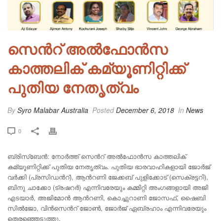
സെന്‍റ് അൽഫോൻസ
കാത്തലിക് കമ്യൂണിറ്റിക്ക്
പുതിയ നേതൃത്വം
By
Syro Malabar Australia
Posted
December 6, 2018
In
News
0
ബ്രിസ്ബേൻ: നോർത്ത് സെന്‍റ് അൽഫോൻസ കാത്തലിക്
കമ്യൂണിറ്റിക്ക് പുതിയ നേതൃത്വം. പുതിയ ഭാരവാഹികളായി ജോർജ്
വർക്കി (പ്രസിഡന്‍റ്), ആന്‍റണി ജേക്കബ് പുളിക്കോട് (സെക്രട്ടറി),
ബിനു ചാക്കോ (ട്രഷറർ) എന്നിവരേയും കമ്മിറ്റി അംഗങ്ങളായി അജി
എടയാർ, അജിമോൻ ആന്‍റണി, കൊച്ചുറാണി ജോസഫ്, ഷൈബി
സിൽജോ, വിൻസെന്‍റ് ജോൺ, ജോർജ് ഏബ്രഹാം എന്നിവരേയും
തെരഞ്ഞെടുത്തു.