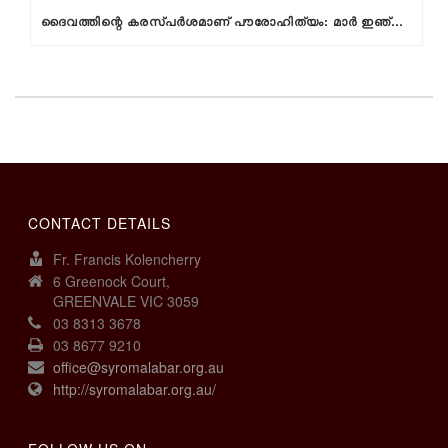
ദൈവത്തിന്റെ കരസ്പര്‍ശമാണ് പൗരോഹിത്യം: മാര്‍ ഇഞ്ചനാനിയില്‍
CONTACT DETAILS
Fr. Francis Kolencherry
6 Greenock Court,
GREENVALE VIC 3059
03 8313 3678
03 8677 9210
office@syromalabar.org.au
http://syromalabar.org.au/