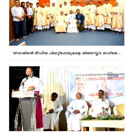
‘സോഷ്യല്‍ മീഡിയ പ്ലാറ്റ്‌ഫോമുകളെ ക്രൈസ്തവ മാധ്യമ പ്രവര്‍ത്തകര്‍ മിഷനായി കാണണം’