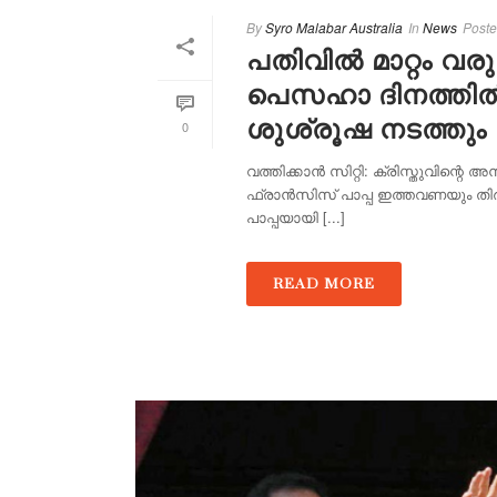
By
Syro Malabar Australia
In
News
Post
പതിവിൽ മാറ്റം വര
പെസഹാ ദിനത്തിൽ
ശുശ്രൂഷ നടത്തും
0
വത്തിക്കാൻ സിറ്റി: ക്രിസ്തുവിന്റെ
ഫ്രാൻസിസ് പാപ്പ ഇത്തവണയും തിര
പാപ്പയായി [...]
READ MORE