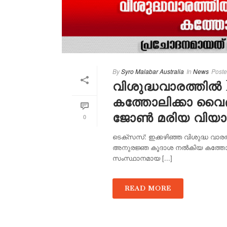
By
Syro Malabar Australia
In
News
Post
വിശുദ്ധവാരത്തിൽ 11
കത്തോലിക്കാ വൈ
ജോൺ മരിയ വിയാ
0
ടെക്‌സസ്: ഇക്കഴിഞ്ഞ വിശുദ്ധ വാരത
അനുരജ്ഞ കൂദാശ നൽകിയ കത്തോലിക്
സംസ്ഥാനമായ [...]
READ MORE