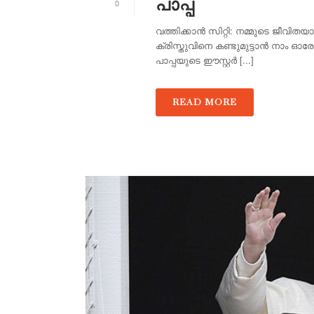
പാപ്പ
0
വത്തിക്കാൻ സിറ്റി: നമ്മുടെ ജീവി
ക്രിസ്തുവിനെ കണ്ടുമുട്ടാൻ നാം ഓ
പാപ്പയുടെ ഈസ്റ്റർ [...]
READ MORE