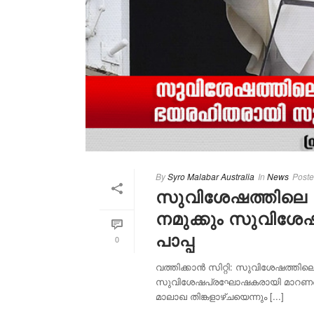
By
Syro Malabar Australia
In
News
Post
സുവിശേഷത്തിലെ 
നമുക്കും സുവിശ
പാപ്പ
0
വത്തിക്കാൻ സിറ്റി: സുവിശേഷത്ത
സുവിശേഷപ്രഘോഷകരായി മാറണമെന്ന്
മാലാഖ തിങ്കളാഴ്ചയെന്നും [...]